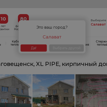
10
80
Выберите 
Салават
лет
филиалов в
Это ваш город?
арантии
России и СНГ
Салават
Кабельные
Кабельные
Системы
Стерж
|
|
|
ы
теплые полы
маты
антиобледенения
теплы
Да!
Выбрать другой
говещенск, XL PIPE, кирпичный дом