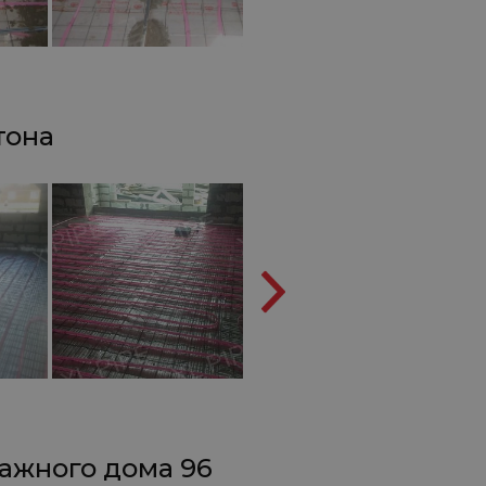
тона
тажного дома 96