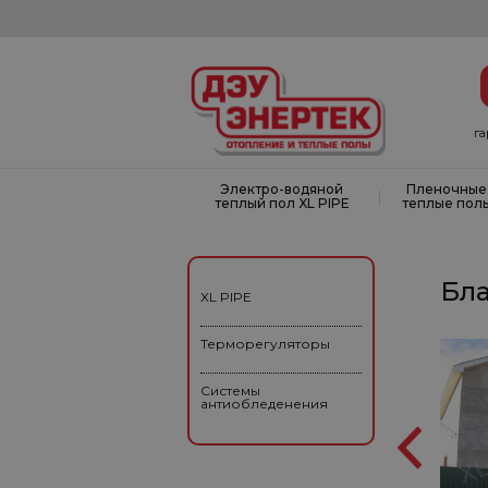
г
Электро-водяной
Пленочные
|
теплый пол XL PIPE
теплые пол
Бла
XL PIPE
Терморегуляторы
Системы
антиобледенения