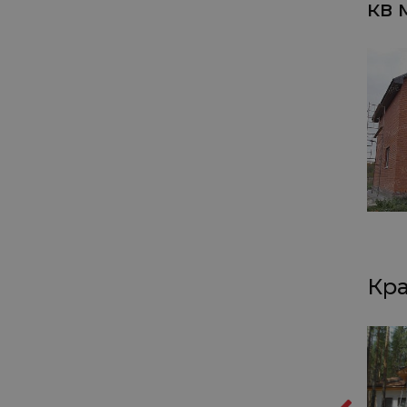
кв 
Кра