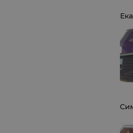
Ека
Сим