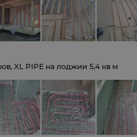
ов, XL PIPE на лоджии 5,4 кв м