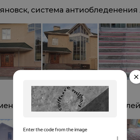
яновск, система антиобледенения
ень, XL PIPE, дача из СИП-панелей