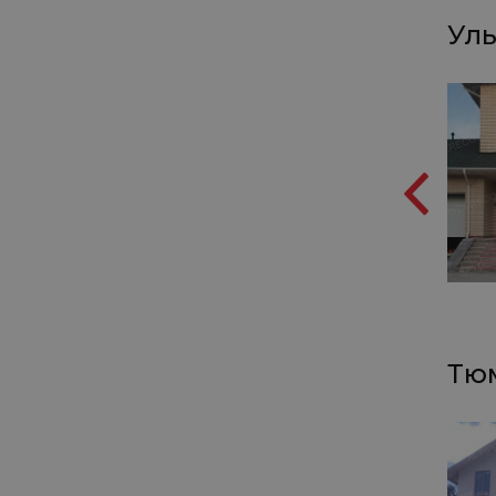
Уль
Тюм