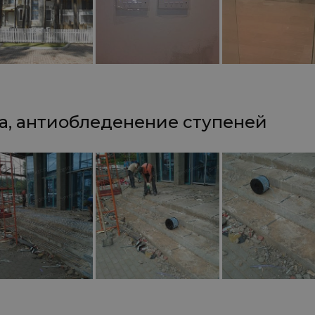
а, антиобледенение ступеней