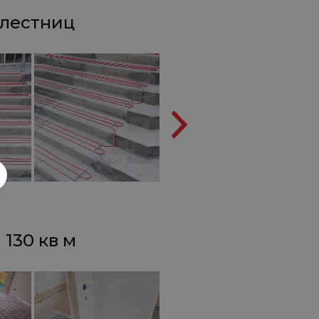
 лестниц
 130 кв м