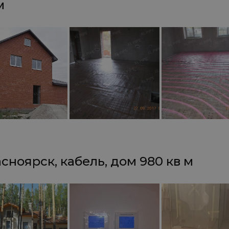
м
сноярск, кабель, дом 980 кв м