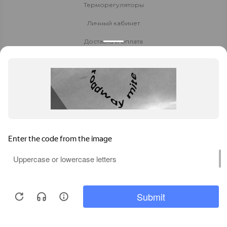
Терморегуляторы
Личный кабинет
Доставка и оплата
Стать партнёром
Политика конфиденциальности
Контакты
8 800 700-80-40
Заказать звонок
zakaz-na-pol@yandex.ru
Салават
,