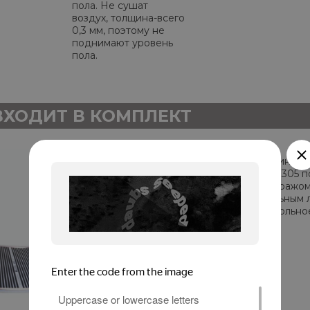
пола. Не сушат
воздух, толщина-всего
0,3 мм, поэтому не
поднимают уровень
пола.
ВХОДИТ В КОМПЛЕКТ
Классический инфра
пол ЭНЕРПИЯ 305 по
продается метражом
см. по специальным 
прямо под напольно
клея и стяжки