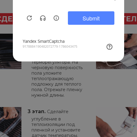
СДЕЛАТЬ МОНТАЖ САМОСТОЯТЕ
1 этап.
Составьте план
расположения пленки и
определите место
установки
терморегулятора. На
черновую поверхность
пола уложите
теплоотражающую
подложку для теплого
пола. Отрежьте пленку
нужной длины.
3 этап.
Сделайте
углубление в
теплоизоляции под
пленкой и установите
датчик температуры.