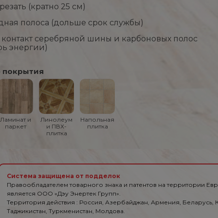
езать (кратно 25 см)
ная полоса (дольше срок службы)
контакт серебряной шины и карбоновых полос
рь энергии)
 покрытия
Ламинат и
Линолеум
Напольная
паркет
и ПВХ-
плитка
плитка
Система защищена от подделок
Правообладателем товарного знака и патентов на территории Ев
является ООО «Дэу Энертек Групп».
Территория действия : Россия, Азербайджан, Армения, Беларусь, К
Таджикистан, Туркменистан, Молдова.