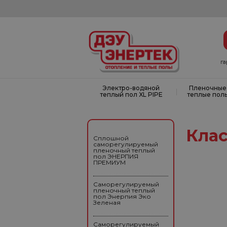
г
Электро-водяной
Пленочные
|
теплый пол XL PIPE
теплые пол
Кла
Сплошной
саморегулируемый
пленочный теплый
пол ЭНЕРПИЯ
ПРЕМИУМ
Саморегулируемый
пленочный теплый
пол Энерпия Эко
Зеленая
Саморегулируемый