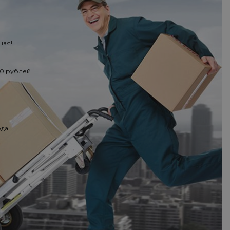
ная!
50 рублей.
ода