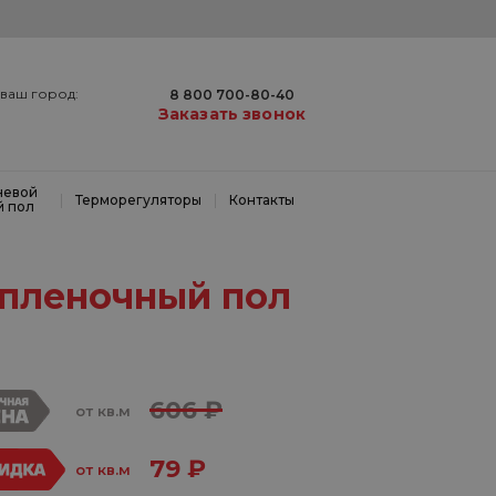
ваш город:
8 800 700-80-40
Заказать звонок
невой
|
|
Терморегуляторы
Контакты
й пол
пленочный пол
606 ₽
от кв.м
79 ₽
от кв.м