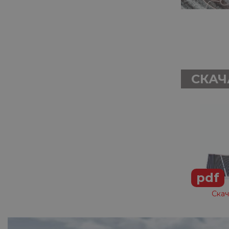
СКАЧ
pdf
Скач