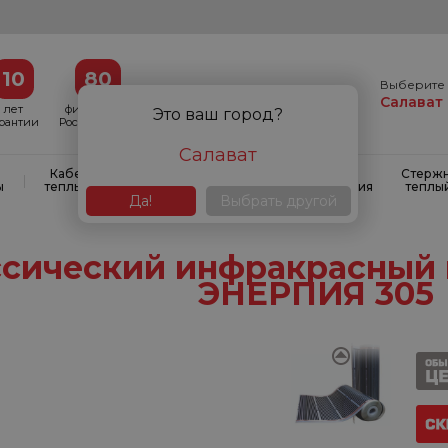
10
80
Выберите 
Салават
лет
филиалов в
Это ваш город?
арантии
России и СНГ
Салават
Кабельные
Кабельные
Системы
Стерж
|
|
|
ы
теплые полы
маты
антиобледенения
теплы
Да!
Выбрать другой
ссический инфракрасный 
ЭНЕРПИЯ 305