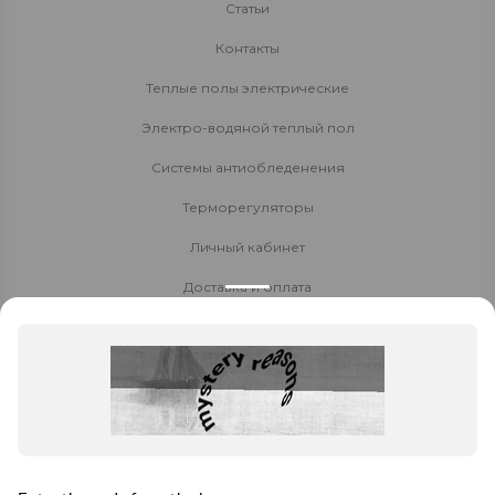
Статьи
Контакты
Теплые полы электрические
Электро-водяной теплый пол
Системы антиобледенения
Терморегуляторы
Личный кабинет
Доставка и оплата
Стать партнёром
Политика конфиденциальности
Контакты
8 800 700-80-40