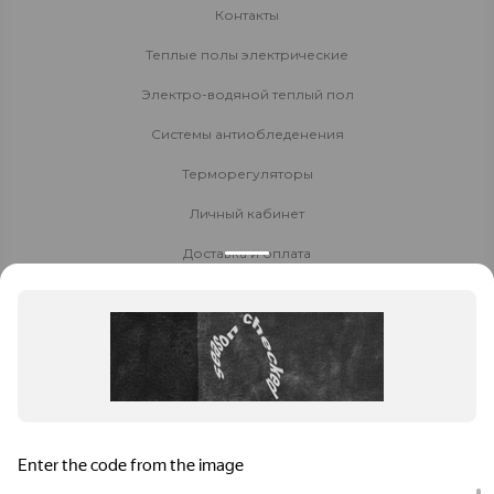
Контакты
Теплые полы электрические
Электро-водяной теплый пол
Системы антиобледенения
Терморегуляторы
Личный кабинет
Доставка и оплата
Стать партнёром
Политика конфиденциальности
Контакты
8 800 700-80-40
Заказать звонок